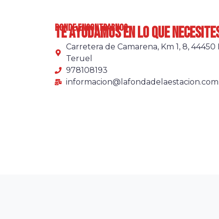
donde encontrarnos
te ayudamos en lo que necesite
Carretera de Camarena, Km 1, 8, 44450 
Teruel
978108193
informacion@lafondadelaestacion.com