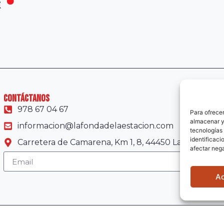
contáctanos
978 67 04 67
Para ofrecer
almacenar y/
informacion@lafondadelaestacion.com
tecnologías
identificaci
Carretera de Camarena, Km 1, 8, 44450 La Puebla de
afectar nega
A
Web creada por Alza Estudio